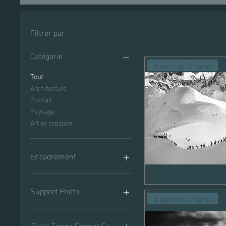
Filtrer par
Catégorie
A partir de 57 euros
Tout
Architecture
Portrait
Paysage
Art et creation
Encadrement
Cadre en bois
Cordée,
Caisse Américaine
Support Photo
Aiguille
Aperçu rapide
du
A partir de 57 euros
Sans encadrement
Midi,
Massif
Impression Fine Art
du
Mont
Tableau Photo Alu Dibond
Taille Tirage Format Carré
Blanc