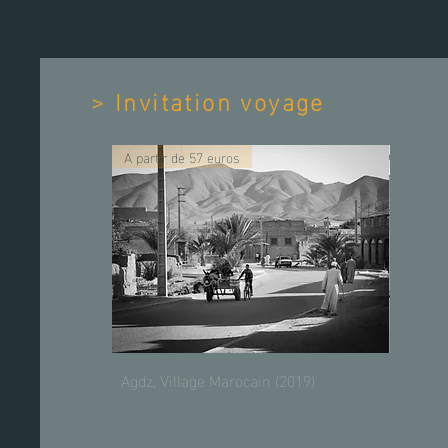
> Invitation voyage
A partir de 57 euros
A partir
Agdz, Village Marocain (2019)
Aperçu rapide
Cordée,
Mont B