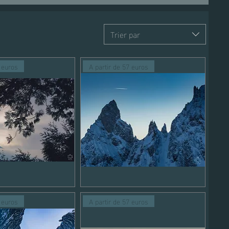
Trier par
7 euros
A partir de 57 euros
Paysage
montagne
perçu rapide
Aperçu rapide
2
7 euros
A partir de 57 euros