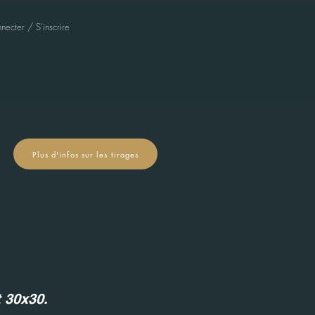
necter / S'inscrire
Plus d'infos sur les tirages
t 30x30.