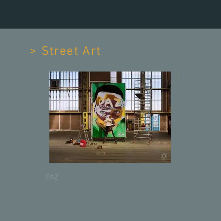
> Street Art
 de 57 euros
A partir de 65 Euros
A partir de 
PAZ
Aperçu rapide
Enseignes 
 Aiguille du Midi, Massif du
Aperçu rapide
Le louvre, Paris
Aperçu rapide
lanc