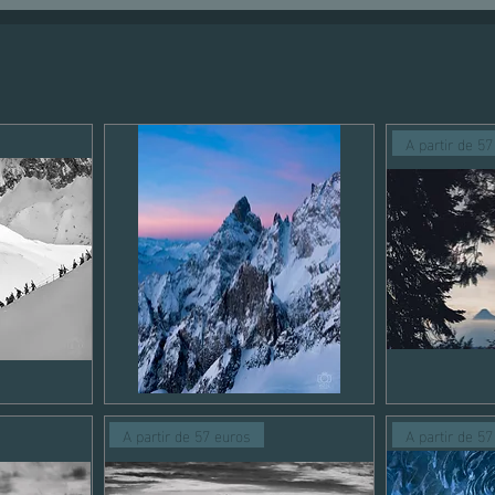
A partir de 5
Montagne
Paysage
1
montagnes
Aperçu rapide
A
5
A partir de 57 euros
A partir de 5