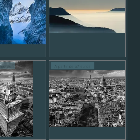
Paysage
montagnes
perçu rapide
Aperçu rapide
6
5 Euros
A partir de 57 euros
Vue