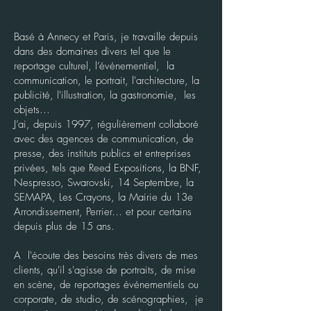
​Basé à Annecy et Paris, je travaille depuis
dans des domaines divers tel que le
reportage culturel, l’événementiel, la
communication, le portrait, l'architecture, la
publicité, l'illustration, la gastronomie, les
objets...
J’ai, depuis 1997, régulièrement collaboré
avec des agences de communication, de
presse, des instituts publics et entreprises
privées, tels que Reed Expositions, la BNF,
Nespresso, Swarovski, 14 Septembre, la
SEMAPA, Les Crayons, la Mairie du 13e
Arrondissement, Perrier… et pour certains
depuis plus de 15 ans.
A l'écoute des besoins très divers de mes
clients, qu'il s'agisse de portraits, de mise
en scène, de reportages événementiels ou
corporate, de studio, de scénographies, je