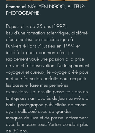
Emmanuel NGUYEN NGOC, AUTEUR-
PHOTOGRAPHE.
Depuis plus de 25 ans (1997).
Issu d'une formation scientifique, diplômé
d’une maîtrise de mathématique à
l’université Paris 7 Jussieu en 1994 et
initié à la photo par mon père, j'ai
rapidement voué une passion à la prise
de vue et à l'observation. De tempérament
voyageur et curieux, le voyage a été pour
moi une formation parfaite pour acquérir
les bases et faire mes premières
expositions. J'ai ensuite passé trois ans en
tant qu’assistant auprès de Jean Larivière à
Paris, photographe publicitaire de renom
ayant collaboré avec de grandes
marques de luxe et de presse, notamment
avec la maison Louis Vuitton pendant plus
de 30 ans.​