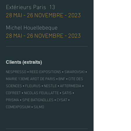
Extérieurs Paris 13
28 MAI - 26 NOVEMBRE - 2023
Michel Houellebeque
28 MAI - 26 NOVEMBRE - 2023
Clients (extraits)
NESPRESSO • REED EXPOSITIONS • SWAROVSKI •
MAIRIE 13EME ARDT DE PARIS • BNF • CITE DES
SCIENCES • FLEURUS • NESTLE • AFTERMEDIA •
COFREET • NICOLAS FEUILLATTE • SATIS •
PRISMA • SPIE BATIGNOLLES • CYSAT •
COMEXPOSIUM • SILMO